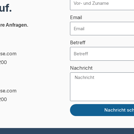
uf.
Email
hre Anfragen.
Betreff
use.com
200
Nachricht
use.com
200
Nachricht sc